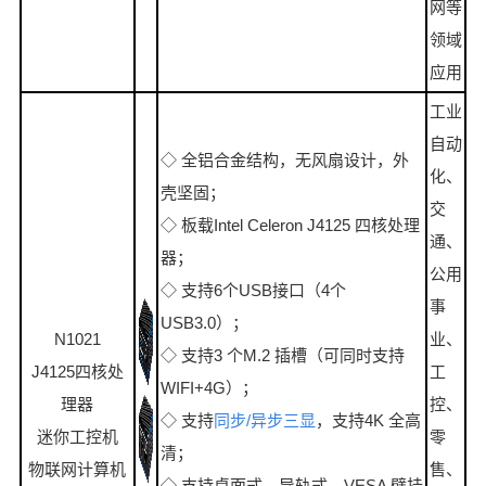
网等
领域
应用
工业
自动
◇ 全铝合金结构，无风扇设计，外
化、
壳坚固；
交
◇ 板载Intel Celeron J4125 四核处理
通、
器；
公用
◇ 支持6个USB接口（4个
事
USB3.0）；
N1021
业、
◇ 支持3 个M.2 插槽（可同时支持
J4125四核处
工
WIFI+4G）；
理器
控、
◇ 支持
同步/异步三显
，支持4K 全高
迷你工控机
零
清；
物联网计算机
售、
◇ 支持桌面式、导轨式、VESA 壁挂