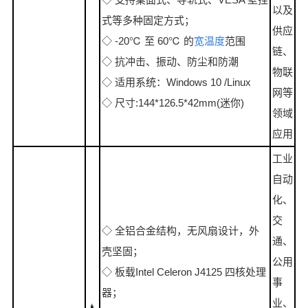
以及
式等多种固定方式；
供应
◇ -20℃ 至 60℃ 的
宽温度
范围
链、
◇ 抗冲击、振动、防尘和防潮
物联
◇ 适用系统：Windows 10 /Linux
网等
◇ 尺寸:144*126.5*42mm(迷你)
领域
应用
工业
自动
化、
交
◇ 全铝合金结构，无风扇设计，外
通、
壳坚固；
公用
◇ 板载Intel Celeron J4125 四核处理
事
器；
业、