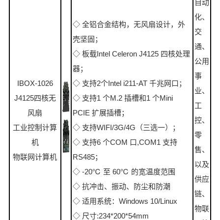
自动
化、
◇ 全铝合金结构，无风扇设计，外
交
壳坚固；
通、
◇ 板载Intel Celeron J4125 四核处理
公用
器；
事
IBOX-1026
◇ 支持2个Intel i211-AT 千兆网口；
业、
J4125四核无
◇ 支持1 个M.2 插槽和1 个Mini
工
风扇
PCIE 扩展插槽；
控、
工业控制计算
◇ 支持WIFI/3G/4G（三选一）；
零
机
◇ 支持6 个COM 口,COM1 支持
售、
物联网计算机
RS485；
以及
◇ -20℃ 至 60℃ 的宽温度范围
供应
◇ 抗冲击、振动、防尘和防潮
链、
◇ 适用系统：Windows 10/Linux
物联
◇ 尺寸:234*200*54mm