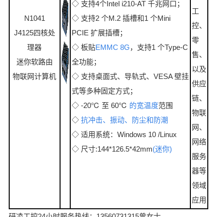
◇ 支持4个Intel i210-AT 千兆网口；
工
N1041
◇ 支持2 个M.2 插槽和1 个Mini
控、
J4125四核处
PCIE 扩展插槽；
零
理器
◇ 板贴
EMMC 8G
，支持1 个Type-C
售、
迷你软路由
全功能；
以及
物联网计算机
◇ 支持桌面式、导轨式、VESA 壁挂
供应
式等多种固定方式；
链、
◇ -20℃ 至 60℃
的宽温度
范围
物联
◇
抗冲击、振动、防尘和防潮
网、
◇ 适用系统：Windows 10 /Linux
网络
◇ 尺寸:144*126.5*42mm
(迷你)
服务
器等
领域
应用
研凌工控24小时服务热线：13560731315曾女士