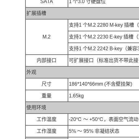
SATA
1 个3.0 寸硬盘位
扩展插槽
支持1 个M.2 2280 M-key 
M.2
支持1 个M.2 2230 E-key 插
支持1 个M.2 2242 B-key（
内部接口
可扩展接口（标准出货不带此接口）：
外观
尺寸
186*140*66mm (不含壁挂架)
重量
1.65kg
使用环境
工作温度
-20℃ ～ +50℃，表面空气流动
工作湿度
5% ～ 95% 非凝结状态